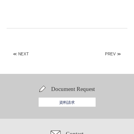
≪
NEXT
PREV
≫
Document Request
資料請求
Contact