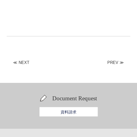
≪
NEXT
PREV
≫
Document Request
資料請求